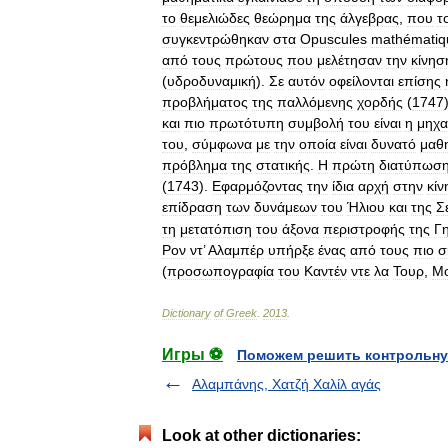
το
θεμελιώδες
θεώρημα
της
άλγεβρας
,
που
τ
συγκεντρώθηκαν
στα
Opuscules
mathématiq
από
τους
πρώτους
που
μελέτησαν
την
κίνησ
(
υδροδυναμική
).
Σε
αυτόν
οφείλονται
επίσης
προβλήματος
της
παλλόμενης
χορδής
(
1747
και
πιο
πρωτότυπη
συμβολή
του
είναι
η
μηχα
του
,
σύμφωνα
με
την
οποία
είναι
δυνατό
μαθ
πρόβλημα
της
στατικής
.
Η
πρώτη
διατύπωσ
(
1743
).
Εφαρμόζοντας
την
ίδια
αρχή
στην
κίν
επίδραση
των
δυνάμεων
του
Ήλιου
και
της
Σ
τη
μετατόπιση
του
άξονα
περιστροφής
της
Γ
Ρον
ντ
’
Αλαμπέρ
υπήρξε
ένας
από
τους
πιο
σ
(
προσωπογραφία
του
Καντέν
ντε
λα
Τουρ
,
Μο
Dictionary
of
Greek
.
2013
.
Игры ⚽
Поможем решить контрольну
Αλαμπάνης, Χατζή Χαλίλ αγάς
Look at other dictionaries: