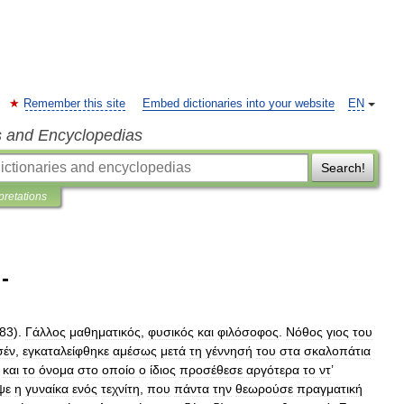
Remember this site
Embed dictionaries into your website
EN
s and Encyclopedias
Search!
pretations
-
83
).
Γάλλος
μαθηματικός
,
φυσικός
και
φιλόσοφος
.
Νόθος
γιος
του
σέν
,
εγκαταλείφθηκε
αμέσως
μετά
τη
γέννησή
του
στα
σκαλοπάτια
και
το
όνομα
στο
οποίο
ο
ίδιος
προσέθεσε
αργότερα
το
ντ
’
ψε
η
γυναίκα
ενός
τεχνίτη
,
που
πάντα
την
θεωρούσε
πραγματική