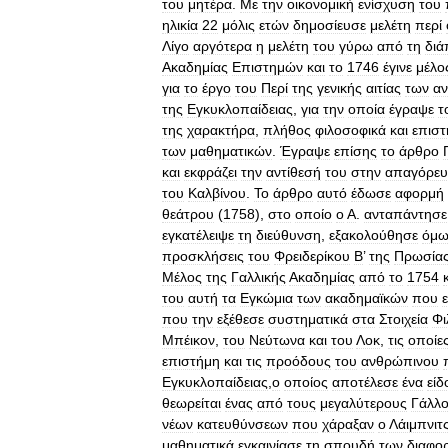
του
μητέρα
.
Με
την
οικονομική
ενίσχυση
του
ηλικία
22
μόλις
ετών
δημοσίευσε
μελέτη
περί
Λίγο
αργότερα
η
μελέτη
του
γύρω
από
τη
διά
Ακαδημίας
Επιστημών
και
το
1746
έγινε
μέλο
για
το
έργο
του
Περί
της
γενικής
αιτίας
των
α
της
Εγκυκλοπαίδειας
,
για
την
οποία
έγραψε
τ
της
χαρακτήρα
,
πλήθος
φιλοσοφικά
και
επιστ
των
μαθηματικών
.
Έγραψε
επίσης
το
άρθρο
και
εκφράζει
την
αντίθεσή
του
στην
απαγόρε
του
Καλβίνου
.
Το
άρθρο
αυτό
έδωσε
αφορμή
θεάτρου
(
1758
),
στο
οποίο
ο
Α
.
ανταπάντησε
εγκατέλειψε
τη
διεύθυνση
,
εξακολούθησε
όμω
προσκλήσεις
του
Φρειδερίκου
Β
’
της
Πρωσία
Μέλος
της
Γαλλικής
Ακαδημίας
από
το
1754
του
αυτή
τα
Εγκώμια
των
ακαδημαϊκών
που
που
την
εξέθεσε
συστηματικά
στα
Στοιχεία
Φι
Μπέικον
,
του
Νεύτωνα
και
του
Λοκ
,
τις
οποίε
επιστήμη
και
τις
προόδους
του
ανθρώπινου
Εγκυκλοπαίδειας
,
ο
οποίος
αποτέλεσε
ένα
είδ
θεωρείται
ένας
από
τους
μεγαλύτερους
Γάλλ
νέων
κατευθύνσεων
που
χάραξαν
ο
Λάιμπνιτ
μαθηματικά
εγκαινίασε
τη
σπουδή
των
διαφο