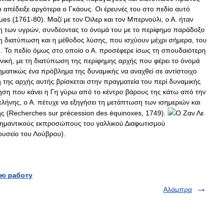
ο
απέδειξε
αργότερα
ο
Γκάους
.
Οι
έρευνές
του
στο
πεδίο
αυτό
ues
(
1761
-
80
).
Μαζί
με
τον
Όιλερ
και
τον
Μπερνούλι
,
ο
Α
.
ήταν
η
των
υγρών
,
συνδέοντας
το
όνομά
του
με
το
περίφημο
παράδοξο
η
διατύπωση
και
η
μέθοδος
λύσης
,
που
ισχύουν
μέχρι
σήμερα
,
του
).
Το
πεδίο
όμως
στο
οποίο
ο
Α
.
προσέφερε
ίσως
τη
σπουδαιότερη
νική
,
με
τη
διατύπωση
της
περίφημης
αρχής
που
φέρει
το
όνομά
ηματικώς
ένα
πρόβλημα
της
δυναμικής
να
αναχθεί
σε
αντίστοιχο
η
της
αρχής
αυτής
βρίσκεται
στην
πραγματεία
του
περί
δυναμικής
ηση
που
κάνει
η
Γη
γύρω
από
το
κέντρο
βάρους
της
κάτω
από
την
ελήνης
,
ο
Α
.
πέτυχε
να
εξηγήσει
τη
μετάπτωση
των
ισημεριών
και
ης
(
Recherches
sur
précession
des
équinoxes
,
1749
).
Ο
Ζαν
Λε
ημαντικούς
εκπροσώπους
του
γαλλικού
Δ
ιαφωτισμού
υσείο
του
Λούβρου
).
ю работу
Αλάμπρα