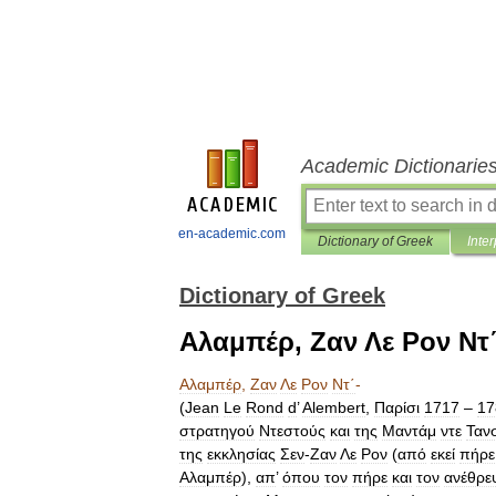
Academic Dictionarie
en-academic.com
Dictionary of Greek
Inter
Dictionary of Greek
Αλαμπέρ, Ζαν Λε Ρον Ντ΄
Αλαμπέρ
,
Ζαν
Λε
Ρον
Ντ΄
-
(
Jean
Le
Rond
d
’
Alembert
,
Παρίσι
1717
–
17
στρατηγού
Ντεστούς
και
της
Μαντάμ
ντε
Ταν
της
εκκλησίας
Σεν
-
Ζαν
Λε
Ρον
(
από
εκεί
πήρε
Αλαμπέρ
),
απ
’
όπου
τον
πήρε
και
τον
ανέθρε