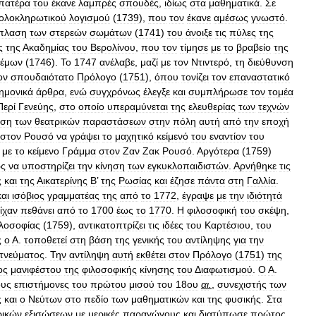
πατέρα
του
έκανε
λαμπρές
σπουδές
,
ιδίως
στα
μαθηματικά
.
Σε
ολοκληρωτικού
λογισμού
(
1739
),
που
τον
έκανε
αμέσως
γνωστό
.
πλαση
των
στερεών
σωμάτων
(
1741
)
του
άνοιξε
τις
πύλες
της
ς
της
Ακαδημίας
του
Βερολίνου
,
που
τον
τίμησε
με
το
βραβείο
της
νέμων
(
1746
).
Το
1747
ανέλαβε
,
μαζί
με
τον
Ντιντερό
,
τη
διεύθυνση
ον
σπουδαιότατο
Πρόλογο
(
1751
),
όπου
τονίζει
τον
επαναστατικό
ημονικά
άρθρα
,
ενώ
συγχρόνως
έλεγξε
και
συμπλήρωσε
τον
τομέα
Περί
Γενεύης
,
στο
οποίο
υπεραμύνεται
της
ελευθερίας
των
τεχνών
υση
των
θεατρικών
παραστάσεων
στην
πόλη
αυτή
από
την
εποχή
στον
Ρουσό
να
γράψει
το
μαχητικό
κείμενό
του
εναντίον
του
με
το
κείμενο
Γράμμα
στον
Ζαν
Ζακ
Ρουσό
.
Αργότερα
(
1759
)
ς
να
υποστηρίζει
την
κίνηση
των
εγκυκλοπαιδιστών
.
Αρνήθηκε
τις
ς
και
της
Αικατερίνης
Β
’
της
Ρωσίας
και
έζησε
πάντα
στη
Γαλλία
.
και
ισόβιος
γραμματέας
της
από
το
1772
,
έγραψε
με
την
ιδιότητά
είχαν
πεθάνει
από
το
1700
έως
το
1770
.
Η
φιλοσοφική
του
σκέψη
,
λοσοφίας
(
1759
),
αντικατοπτρίζει
τις
ιδέες
του
Καρτέσιου
,
του
ς
ο
Α
.
τοποθετεί
στη
βάση
της
γενικής
του
αντίληψης
για
την
πνεύματος
.
Την
αντίληψη
αυτή
εκθέτει
στον
Πρόλογο
(
1751
)
της
ος
μανιφέστου
της
φιλοσοφικής
κίνησης
του
Δ
ιαφωτισμού
.
Ο
Α
.
ους
επιστήμονες
του
πρώτου
μισού
του
18ου
αι
.
,
συνεχιστής
των
ς
και
ο
Νεύτων
στο
πεδίο
των
μαθηματικών
και
της
φυσικής
.
Στα
ρικών
εξισώσεων
με
μερικές
παραγώγους
και
διατύπωσε
πρώτος